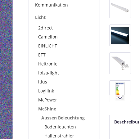
Kommunikation
Licht
2direct
Camelion
EINLICHT
ETT
Heitronic
Ibiza-light
itius
Logilink
McPower
McShine
Aussen Beleuchtung
Beschreibu
Bodenleuchten
Hallenstrahler