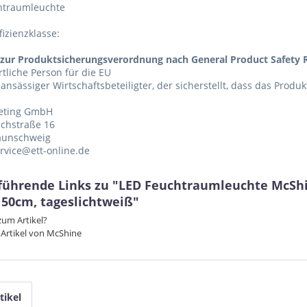
htraumleuchte
fizienzklasse:
zur Produktsicherungsverordnung nach General Product Safety R
tliche Person für die EU
 ansässiger Wirtschaftsbeteiligter, der sicherstellt, dass das Produ
eting GmbH
chstraße 16
aunschweig
ervice@ett-online.de
führende Links zu "LED Feuchtraumleuchte McShin
150cm, tageslichtweiß"
um Artikel?
Artikel von McShine
tikel