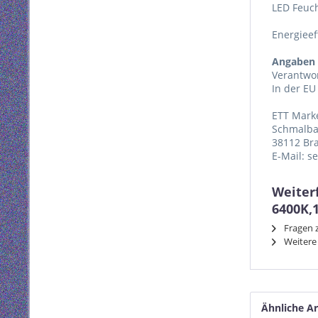
LED Feuc
Energieef
Angaben 
Verantwor
In der EU
ETT Mark
Schmalba
38112 Br
E-Mail: s
Weiter
6400K,
Fragen z
Weitere 
Ähnliche Ar