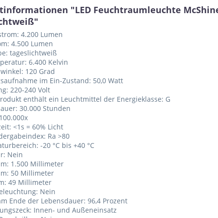
tinformationen "LED Feuchtraumleuchte McShine 
ichtweiß"
strom: 4.200 Lumen
rom: 4.500 Lumen
be: tageslichtweiß
peratur: 6.400 Kelvin
lwinkel: 120 Grad
gsaufnahme im Ein-Zustand: 50,0 Watt
g: 220-240 Volt
Produkt enthält ein Leuchtmittel der Energieklasse: G
dauer: 30.000 Stunden
 100.000x
eit: <1s = 60% Licht
dergabeindex: Ra >80
turbereich: -20 °C bis +40 °C
r: Nein
m: 1.500 Millimeter
mm: 50 Millimeter
: 49 Millimeter
eleuchtung: Nein
am Ende der Lebensdauer: 96,4 Prozent
ungszeck: Innen- und Außeneinsatz