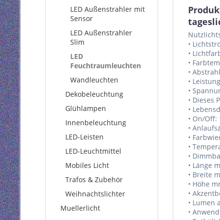
Produk
LED Außenstrahler mit
Sensor
tagesl
LED Außenstrahler
Nutzlicht
Slim
• Lichtst
• Lichtfar
LED
• Farbtem
Feuchtraumleuchten
• Abstrah
Wandleuchten
• Leistun
• Spannun
Dekobeleuchtung
• Dieses 
Glühlampen
• Lebens
• On/Off:
Innenbeleuchtung
• Anlaufsz
LED-Leisten
• Farbwie
• Tempera
LED-Leuchtmittel
• Dimmba
Mobiles Licht
• Länge m
• Breite 
Trafos & Zubehör
• Höhe mm
• Akzentb
Weihnachtslichter
• Lumen 
Muellerlicht
• Anwend