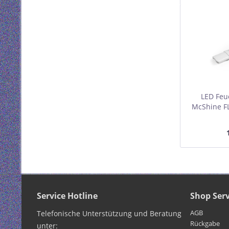
LED Feu
McShine FL
4000K
ne
Service Hotline
Shop Serv
AGB
Telefonische Unterstützung und Beratung
Rückgabe
unter: