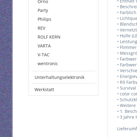
• Enthält
Orno
• Beschre
Party
• Farblic
• Lichtqu
Philips
• Blendsc
REV
• Vernetzt
• Hülle (L
ROLF KERN
• Leistun
VARTA
• Flimmer
• Messgrö
V-TAC
• Farbwert
wentronic
• Farbwert
• Verschi
• Energie
Unterhaltungselektronik
• R9 Farb
• Survival
Werkstatt
• color c
• Schutzk
• Weitere
• 1. Besc
• 3 Jahre
Lieferum