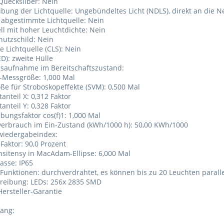
 Quecksilber: Nein
ibung der Lichtquelle: Ungebündeltes Licht (NDLS), direkt an die
h abgestimmte Lichtquelle: Nein
ell mit hoher Leuchtdichte: Nein
hutzschild: Nein
e Lichtquelle (CLS): Nein
ED): zweite Hülle
gsaufnahme im Bereitschaftszustand:
-Messgröße: 1,000 Mal
ße für Stroboskopeffekte (SVM): 0,500 Mal
anteil X: 0,312 Faktor
anteil Y: 0,328 Faktor
ebungsfaktor cos(f)1: 1,000 Mal
verbrauch im Ein-Zustand (kWh/1000 h): 50,00 KWh/1000
wiedergabeindex:
 Faktor: 90,0 Prozent
onsitensy in MacAdam-Ellipse: 6,000 Mal
lasse: IP65
 Funktionen: durchverdrahtet, es können bis zu 20 Leuchten parall
hreibung: LEDs: 256x 2835 SMD
 Hersteller-Garantie
fang: