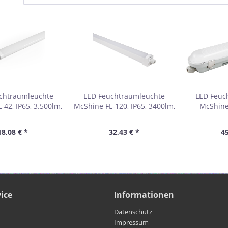
chtraumleuchte
LED Feuchtraumleuchte
LED Feuc
-42, IP65, 3.500lm,
McShine FL-120, IP65, 3400lm,
McShine 
, 36W, 123cm,
4000K, 120cm, neutralweiß,
7.200lm, 40
utralweiß
36W
neu
18,08 € *
32,43 € *
45
ice
Informationen
Datenschutz
Impressum