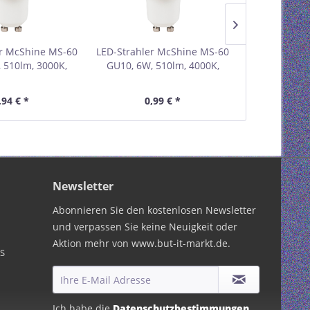
er McShine MS-60
LED-Strahler McShine MS-60
LED-Strahle
 510lm, 3000K,
GU10, 6W, 510lm, 4000K,
60dimm 6W, 
rmweiß
neutralweiß
neutralwe
,94 € *
0,99 € *
1,
Newsletter
Abonnieren Sie den kostenlosen Newsletter
und verpassen Sie keine Neuigkeit oder
Aktion mehr von www.but-it-markt.de.
PS
Ich habe die
Datenschutzbestimmungen