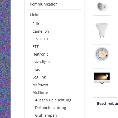
Kommunikation
Licht
2direct
Camelion
EINLICHT
ETT
Heitronic
Ibiza-light
itius
Logilink
McPower
McShine
Aussen Beleuchtung
Beschreibu
Dekobeleuchtung
Glühlampen