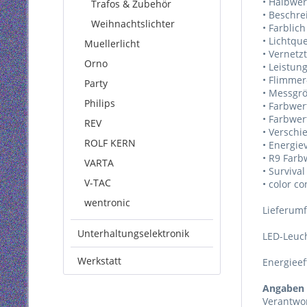
• Halbwer
Trafos & Zubehör
• Beschre
Weihnachtslichter
• Farblic
• Lichtqu
Muellerlicht
• Vernetzt
Orno
• Leistun
• Flimmer
Party
• Messgrö
Philips
• Farbwert
• Farbwert
REV
• Verschi
ROLF KERN
• Energie
• R9 Farb
VARTA
• Survival
V-TAC
• color c
wentronic
Lieferum
Unterhaltungselektronik
LED-Leuch
Werkstatt
Energieef
Angaben 
Verantwor