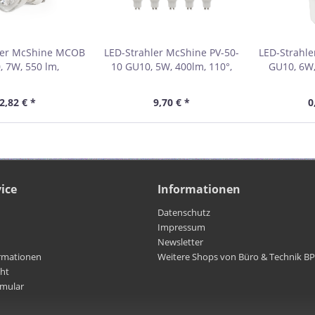
ler McShine MCOB
LED-Strahler McShine PV-50-
LED-Strahl
, 7W, 550 lm,
10 GU10, 5W, 400lm, 110°,
GU10, 6W,
utralweiß
3000K,warmweiß, 10er-Pack
wa
2,82 € *
9,70 € *
0
ice
Informationen
Datenschutz
Impressum
Newsletter
rmationen
Weitere Shops von Büro & Technik B
cht
rmular