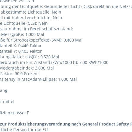
tswinkel: 29 Grad
ibung der Lichtquelle: Gebündeltes Licht (DLS), direkt an die Net
h abgestimmte Lichtquelle: Nein
ell mit hoher Leuchtdichte: Nein
e Lichtquelle (CLS): Nein
gsaufnahme im Bereitschaftszustand:
-Messgröße: 1,000 Mal
ße für Stroboskopeffekte (SVM): 0,400 Mal
anteil X: 0,440 Faktor
anteil Y: 0,403 Faktor
ebungsfaktor cos(f)1: 0,520 Mal
verbrauch im Ein-Zustand (kWh/1000 h): 7,00 KWh/1000
wiedergabeindex: 3,000 Mal
 Faktor: 90,0 Prozent
onsitensy in MacAdam-Ellipse: 1,000 Mal
fang:
tmittel
fizienzklasse: F
zur Produktsicherungsverordnung nach General Product Safety R
tliche Person für die EU