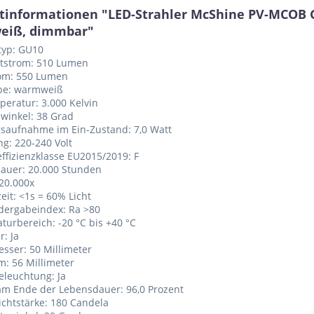
tinformationen "LED-Strahler McShine PV-MCOB GU
eiß, dimmbar"
typ: GU10
htstrom: 510 Lumen
rom: 550 Lumen
rbe: warmweiß
peratur: 3.000 Kelvin
lwinkel: 38 Grad
gsaufnahme im Ein-Zustand: 7,0 Watt
g: 220-240 Volt
effizienzklasse EU2015/2019: F
dauer: 20.000 Stunden
 20.000x
eit: <1s = 60% Licht
dergabeindex: Ra >80
turbereich: -20 °C bis +40 °C
: Ja
sser: 50 Millimeter
: 56 Millimeter
eleuchtung: Ja
am Ende der Lebensdauer: 96,0 Prozent
lichtstärke: 180 Candela