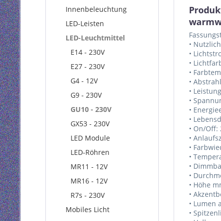
Produk
Innenbeleuchtung
warmw
LED-Leisten
Fassungs
LED-Leuchtmittel
• Nutzlic
E14 - 230V
• Lichtst
• Lichtfa
E27 - 230V
• Farbtem
G4 - 12V
• Abstrah
• Leistun
G9 - 230V
• Spannun
GU10 - 230V
• Energie
• Lebens
GX53 - 230V
• On/Off:
LED Module
• Anlaufsz
• Farbwie
LED-Röhren
• Tempera
• Dimmbar
MR11 - 12V
• Durchme
MR16 - 12V
• Höhe mm
• Akzentb
R7s - 230V
• Lumen 
Mobiles Licht
• Spitzen