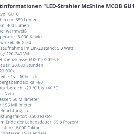
tinformationen "LED-Strahler McShine MCOB GU1
typ: GU10
htstrom: 350 Lumen
rom: 400 Lumen
rbe: warmweiß
peratur: 3.000 Kelvin
lwinkel: 36 Grad
gsaufnahme im Ein-Zustand: 5,0 Watt
g: 220-240 Volt
effizienzklasse EU2015/2019: F
dauer: 20.000 Stunden
 20.000x
eit: <1s = 60% Licht
dergabeindex: Ra >80
turbereich: -20 °C bis +40 °C
r: Nein
sser: 50 Millimeter
: 56 Millimeter
eleuchtung: Ja
eistungsfaktor: 0,500 Faktor
am Ende der Lebensdauer: 95,8 Prozent
sistenz: 6,000 Faktor
lichtstärke: 150 Candela