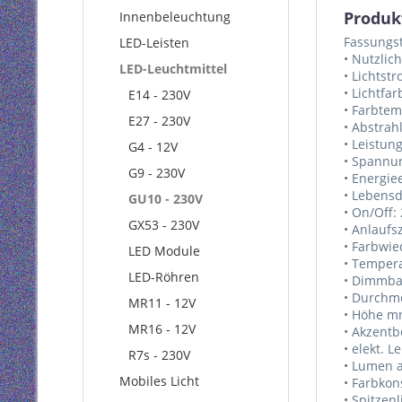
Produk
Innenbeleuchtung
Fassungs
LED-Leisten
• Nutzlic
LED-Leuchtmittel
• Lichtst
• Lichtfa
E14 - 230V
• Farbtem
E27 - 230V
• Abstrah
• Leistun
G4 - 12V
• Spannun
G9 - 230V
• Energie
• Lebens
GU10 - 230V
• On/Off:
GX53 - 230V
• Anlaufsz
• Farbwie
LED Module
• Tempera
LED-Röhren
• Dimmba
• Durchme
MR11 - 12V
• Höhe mm
MR16 - 12V
• Akzentb
• elekt. L
R7s - 230V
• Lumen 
Mobiles Licht
• Farbkon
• Spitzen