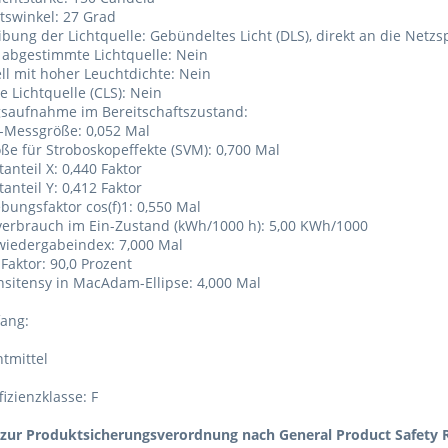
tswinkel: 27 Grad
ibung der Lichtquelle: Gebündeltes Licht (DLS), direkt an die Net
h abgestimmte Lichtquelle: Nein
ell mit hoher Leuchtdichte: Nein
e Lichtquelle (CLS): Nein
gsaufnahme im Bereitschaftszustand:
-Messgröße: 0,052 Mal
ße für Stroboskopeffekte (SVM): 0,700 Mal
anteil X: 0,440 Faktor
anteil Y: 0,412 Faktor
ebungsfaktor cos(f)1: 0,550 Mal
verbrauch im Ein-Zustand (kWh/1000 h): 5,00 KWh/1000
wiedergabeindex: 7,000 Mal
 Faktor: 90,0 Prozent
onsitensy in MacAdam-Ellipse: 4,000 Mal
fang:
tmittel
fizienzklasse: F
zur Produktsicherungsverordnung nach General Product Safety R