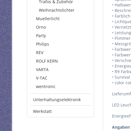
Trafos & Zubehör
• Halbwer
Weihnachtslichter
• Beschre
• Farblic
Muellerlicht
• Lichtqu
Orno
• Vernetzt
• Leistun
Party
• Flimmer
• Messgrö
Philips
• Farbwert
REV
• Farbwert
• Verschi
ROLF KERN
• Energie
VARTA
• R9 Farb
• Survival
V-TAC
• color c
wentronic
Lieferum
Unterhaltungselektronik
LED Leuch
Werkstatt
Energieef
Angaben 