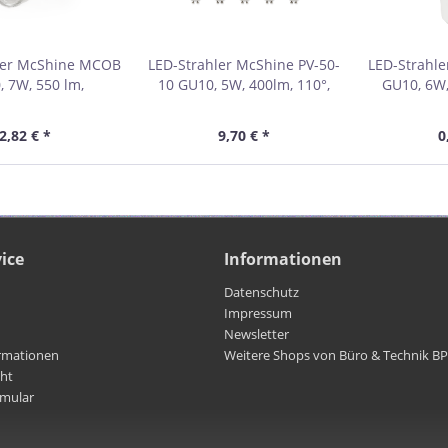
ler McShine MCOB
LED-Strahler McShine PV-50-
LED-Strahl
, 7W, 550 lm,
10 GU10, 5W, 400lm, 110°,
GU10, 6W,
utralweiß
3000K,warmweiß, 10er-Pack
wa
2,82 € *
9,70 € *
0
ice
Informationen
Datenschutz
Impressum
Newsletter
rmationen
Weitere Shops von Büro & Technik B
cht
rmular