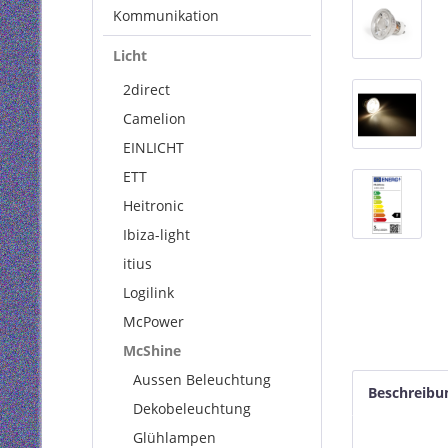
Kommunikation
Licht
2direct
Camelion
EINLICHT
ETT
Heitronic
Ibiza-light
itius
Logilink
McPower
McShine
Aussen Beleuchtung
Beschreibu
Dekobeleuchtung
Glühlampen