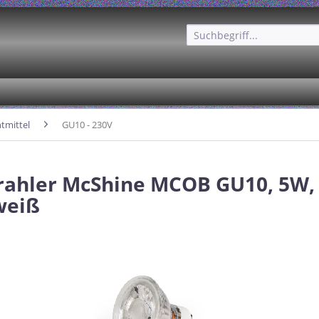
tmittel
GU10 - 230V
rahler McShine MCOB GU10, 5W, 
eiß