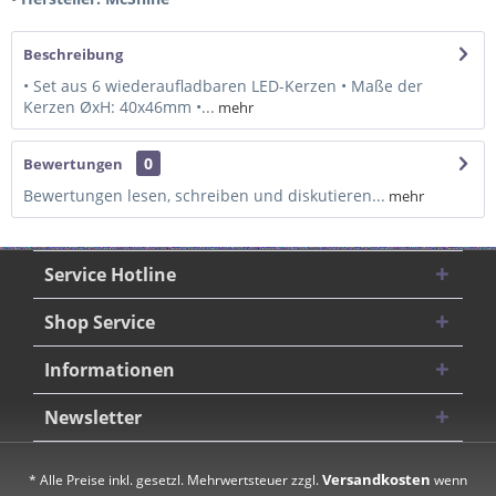
Beschreibung
• Set aus 6 wiederaufladbaren LED-Kerzen • Maße der
Kerzen ØxH: 40x46mm •...
mehr
0
Bewertungen
Bewertungen lesen, schreiben und diskutieren...
mehr
Service Hotline
Shop Service
Informationen
Newsletter
Versandkosten
* Alle Preise inkl. gesetzl. Mehrwertsteuer zzgl.
wenn