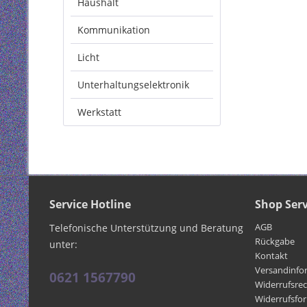
Haushalt
Kommunikation
Licht
Unterhaltungselektronik
Werkstatt
Service Hotline
Shop Serv
AGB
Telefonische Unterstützung und Beratung
Rückgabe
unter:
Kontakt
Versandinfo
0621 1567790
Widerrufsre
Widerrufsfo