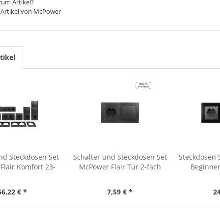
um Artikel?
 Artikel von McPower
tikel
nd Steckdosen Set
Schalter und Steckdosen Set
Steckdosen 
lair Komfort 23-
McPower Flair Tür 2-fach
Beginner 
ig, anthrazit
Profi 3-teilig, anthrazit,
anthrazi
Steckanschluss
Stec
56,22 € *
7,59 € *
24