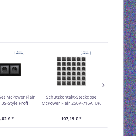
Set McPower Flair
Schutzkontakt-Steckdose
Schutzkont
3S-Style Profi
McPower Flair 250V~/16A, UP,
McPower Flair
t, Glasrahmen,
Steckanschluss, 36er-Pack
Steckanschl
kanschluss
,02 € *
107,19 € *
56,