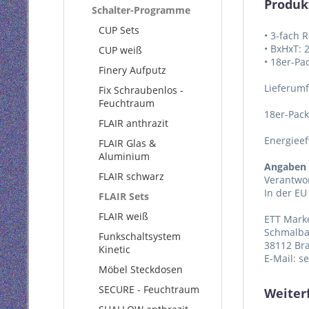
Produk
Schalter-Programme
CUP Sets
• 3-fach
• BxHxT:
CUP weiß
• 18er-Pa
Finery Aufputz
Lieferum
Fix Schraubenlos -
Feuchtraum
18er-Pac
FLAIR anthrazit
Energieef
FLAIR Glas &
Aluminium
Angaben 
FLAIR schwarz
Verantwor
In der EU
FLAIR Sets
FLAIR weiß
ETT Mark
Schmalba
Funkschaltsystem
38112 Br
Kinetic
E-Mail: s
Möbel Steckdosen
SECURE - Feuchtraum
Weiter