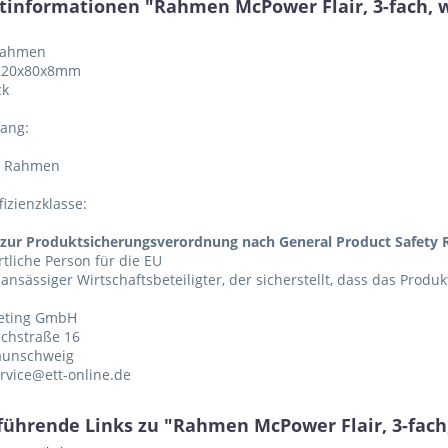
tinformationen "Rahmen McPower Flair, 3-fach, w
 Rahmen
 220x80x8mm
ck
fang:
k Rahmen
fizienzklasse:
zur Produktsicherungsverordnung nach General Product Safety R
tliche Person für die EU
 ansässiger Wirtschaftsbeteiligter, der sicherstellt, dass das Produ
eting GmbH
chstraße 16
aunschweig
ervice@ett-online.de
führende Links zu "Rahmen McPower Flair, 3-fach,