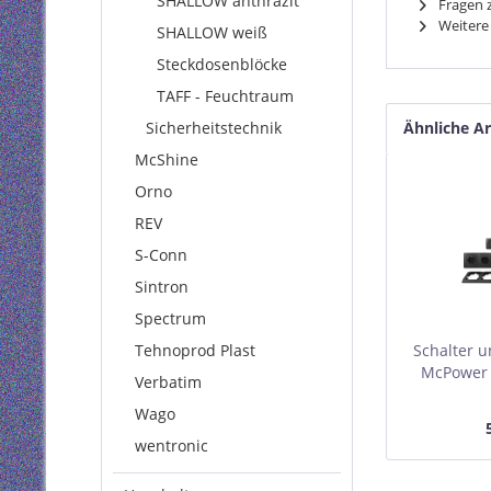
SHALLOW anthrazit
Fragen z
Weitere
SHALLOW weiß
Steckdosenblöcke
TAFF - Feuchtraum
Sicherheitstechnik
Ähnliche Ar
McShine
Orno
REV
S-Conn
Sintron
Spectrum
Tehnoprod Plast
Schalter u
McPower F
Verbatim
teil
Wago
wentronic