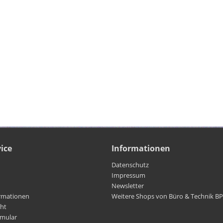
ice
Informationen
Datenschutz
Impressum
Newsletter
rmationen
Weitere Shops von Büro & Technik B
cht
rmular