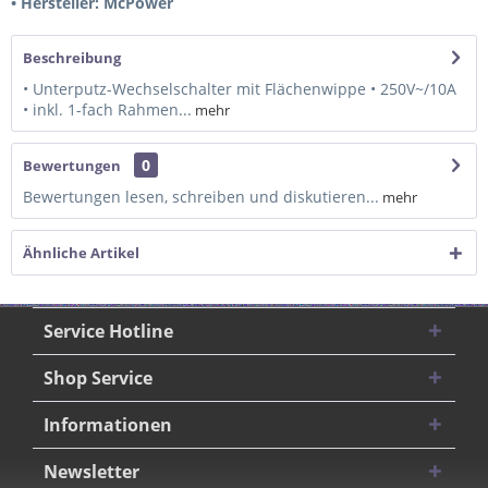
• Hersteller: McPower
Beschreibung
• Unterputz-Wechselschalter mit Flächenwippe • 250V~/10A
• inkl. 1-fach Rahmen...
mehr
0
Bewertungen
Bewertungen lesen, schreiben und diskutieren...
mehr
Ähnliche Artikel
Service Hotline
Shop Service
Informationen
Newsletter