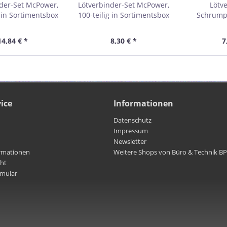
der-Set McPower,
Lötverbinder-Set McPower,
Lötv
g in Sortimentsbox
100-teilig in Sortimentsbox
Schrump
McPower,
Sort
14,84 € *
8,30 € *
7
ice
Informationen
Datenschutz
Impressum
Newsletter
rmationen
Weitere Shops von Büro & Technik B
cht
rmular