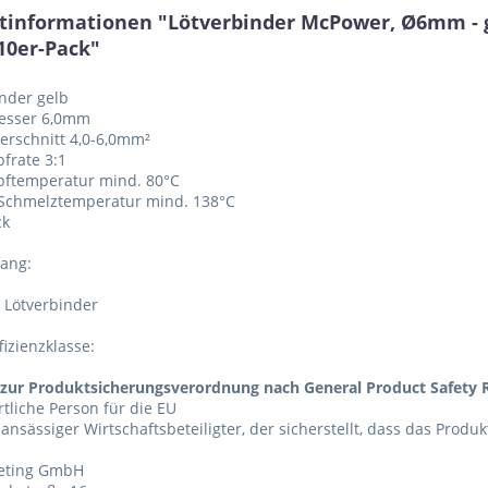
tinformationen "Lötverbinder McPower, Ø6mm - g
10er-Pack"
inder gelb
esser 6,0mm
erschnitt 4,0-6,0mm²
frate 3:1
pftemperatur mind. 80°C
 Schmelztemperatur mind. 138°C
ck
fang:
 Lötverbinder
fizienzklasse:
zur Produktsicherungsverordnung nach General Product Safety R
tliche Person für die EU
 ansässiger Wirtschaftsbeteiligter, der sicherstellt, dass das Produ
eting GmbH