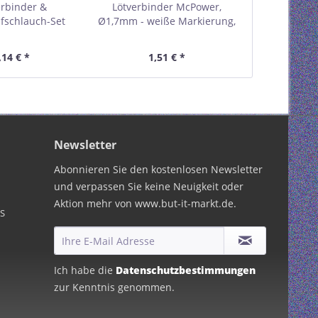
erbinder &
Lötverbinder McPower,
Lötverbin
fschlauch-Set
Ø1,7mm - weiße Markierung,
Ø4,5mm - bla
 300-teilig in
0,25-0,34mm² Kabel, 20er-
1,5-2,5mm² K
imentsbox
Pack
,14 € *
1,51 € *
2,
Newsletter
Abonnieren Sie den kostenlosen Newsletter
und verpassen Sie keine Neuigkeit oder
Aktion mehr von www.but-it-markt.de.
PS
Ich habe die
Datenschutzbestimmungen
zur Kenntnis genommen.