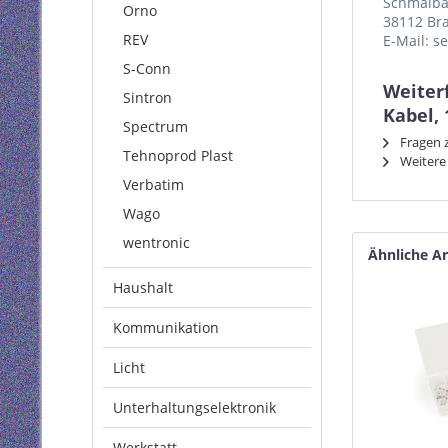
Schmalba
Orno
38112 Br
REV
E-Mail: s
S-Conn
Weiter
Sintron
Kabel, 
Spectrum
Fragen z
Tehnoprod Plast
Weitere
Verbatim
Wago
wentronic
Ähnliche Ar
Haushalt
Kommunikation
Licht
Unterhaltungselektronik
Werkstatt