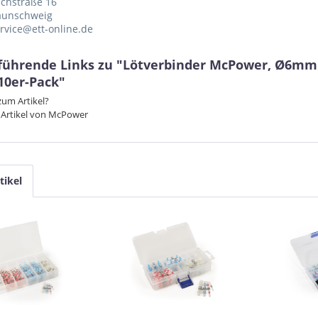
chstraße 16
aunschweig
ervice@ett-online.de
führende Links zu "Lötverbinder McPower, Ø6mm 
10er-Pack"
um Artikel?
 Artikel von McPower
tikel