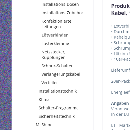
Installations-Dosen
Produk
Kabel, 
Installations-Zubehör
Konfektionierte
• Lötverb
Leitungen
• Durchm
Lötverbinder
• Kabelqu
• Schrump
Lüsterklemme
• Schrum
Netzstecker,
• Lötzinn
Kupplungen
• 10er-Pa
Schnur-Schalter
Lieferum
Verlängerungskabel
20er-Pack
Verteiler
Installationstechnik
Energieef
Klima
Angaben 
Schalter-Programme
Verantwor
In der EU
Sicherheitstechnik
McShine
ETT Mark