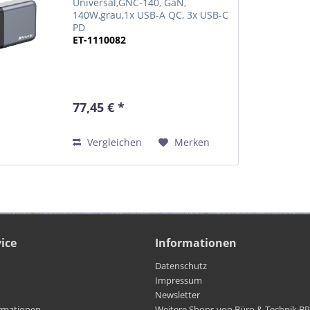
Universal,GNC-140, GaN,
140W,grau,1x USB-A QC, 3x USB-C
PD
ET-1110082
77,45 € *
Vergleichen
Merken
ice
Informationen
Datenschutz
Impressum
Newsletter
rmationen
Weitere Shops von Büro & Technik B