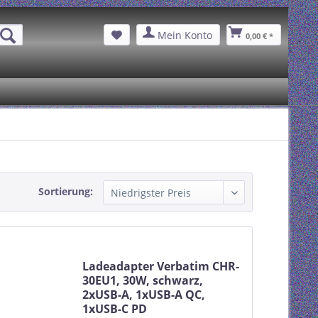
Mein Konto
0,00 € *
Sortierung:
Ladeadapter Verbatim CHR-
30EU1, 30W, schwarz,
2xUSB-A, 1xUSB-A QC,
1xUSB-C PD