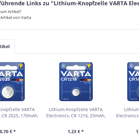
führende Links zu "Lithium-Knopfzelle VARTA Elec
um Artikel?
Artikel von Varta
tikel
Knopfzelle VARTA
Lithium-Knopfzelle VARTA
Lithiu
s, CR 2025, 170mAh,
Electronics, CR 1216, 25mAh,
Electronic
 1er-Blister
3V, 1er-Blister
70mAh, 3
0,70 € *
1,23 € *
1