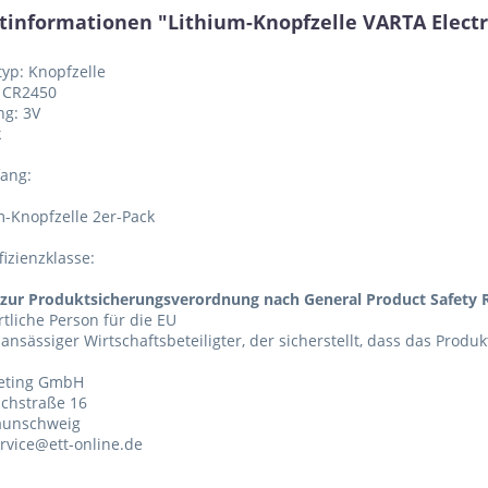
tinformationen "Lithium-Knopfzelle VARTA Electro
typ: Knopfzelle
: CR2450
ng: 3V
k
fang:
m-Knopfzelle 2er-Pack
fizienzklasse:
zur Produktsicherungsverordnung nach General Product Safety R
tliche Person für die EU
 ansässiger Wirtschaftsbeteiligter, der sicherstellt, dass das Produ
eting GmbH
chstraße 16
aunschweig
ervice@ett-online.de