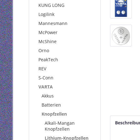
KUNG LONG
Logilink
Mannesmann
McPower
McShine
Orno
PeakTech
REV
S-Conn
VARTA
Akkus
Batterien
Knopfzellen
Beschreibu
Alkali-Mangan
Knopfzellen
Lithium-Knopfzellen