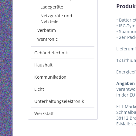
Produk
Ladegeräte
Netzgeräte und
• Batterie
Netzteile
• IEC-Typ
Verbatim
• Spannu
• 2er-Pac
wentronic
Lieferum
Gebäudetechnik
1x Lithiu
Haushalt
Energieef
Kommunikation
Angaben 
Licht
Verantwor
In der EU
Unterhaltungselektronik
ETT Mark
Schmalba
Werkstatt
38112 Br
E-Mail: s