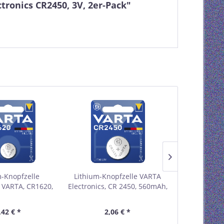
tronics CR2450, 3V, 2er-Pack"
m-Knopfzelle
Lithium-Knopfzelle VARTA
Lithium-Kno
s VARTA, CR1620,
Electronics, CR 2450, 560mAh,
Electronics 
V, 1er-Blister
3V, 1er-Blister
P
,42 € *
2,06 € *
3,