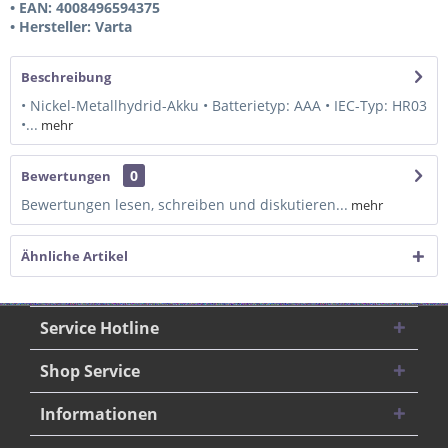
• EAN: 4008496594375
• Hersteller: Varta
Beschreibung
• Nickel-Metallhydrid-Akku • Batterietyp: AAA • IEC-Typ: HR03
•...
mehr
0
Bewertungen
Bewertungen lesen, schreiben und diskutieren...
mehr
Ähnliche Artikel
Service Hotline
Shop Service
Informationen