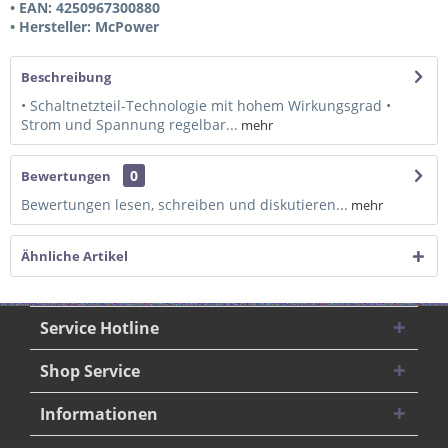
• EAN: 4250967300880
• Hersteller: McPower
Beschreibung
• Schaltnetzteil-Technologie mit hohem Wirkungsgrad •
Strom und Spannung regelbar...
mehr
0
Bewertungen
Bewertungen lesen, schreiben und diskutieren...
mehr
Ähnliche Artikel
Service Hotline
Shop Service
Informationen