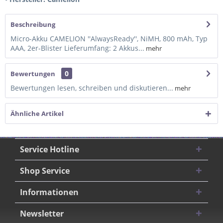
Beschreibung
Micro-Akku CAMELION ''AlwaysReady'', NiMH, 800 mAh, Typ
AAA, 2er-Blister Lieferumfang: 2 Akkus...
mehr
0
Bewertungen
Bewertungen lesen, schreiben und diskutieren...
mehr
Ähnliche Artikel
Service Hotline
Shop Service
Informationen
Newsletter