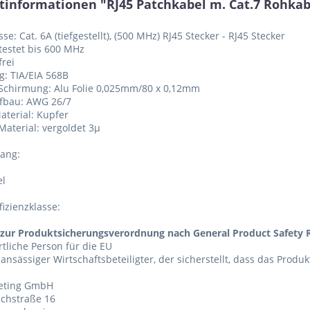
tinformationen "RJ45 Patchkabel m. Cat.7 Rohkab
se: Cat. 6A (tiefgestellt), (500 MHz) RJ45 Stecker - RJ45 Stecker
etestet bis 600 MHz
frei
g: TIA/EIA 568B
 Schirmung: Alu Folie 0,025mm/80 x 0,12mm
ufbau: AWG 26/7
aterial: Kupfer
 Material: vergoldet 3µ
fang:
el
fizienzklasse:
zur Produktsicherungsverordnung nach General Product Safety R
tliche Person für die EU
 ansässiger Wirtschaftsbeteiligter, der sicherstellt, dass das Produ
eting GmbH
chstraße 16