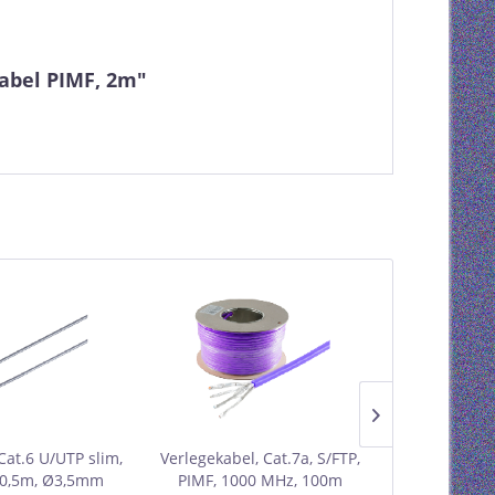
abel PIMF, 2m"
Cat.6 U/UTP slim,
Verlegekabel, Cat.7a, S/FTP,
Patchkabel Ca
 0,5m, Ø3,5mm
PIMF, 1000 MHz, 100m