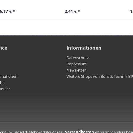
6,17 € *
2,41 € *
1
ice
Informationen
Datenschutz
Impressum
Newsletter
rmationen
Weitere Shops von Büro & Technik B
cht
rmular
Versandkosten
reise inkl. gesetzl. Mehrwertsteuer zzgl.
wenn nicht anders bes