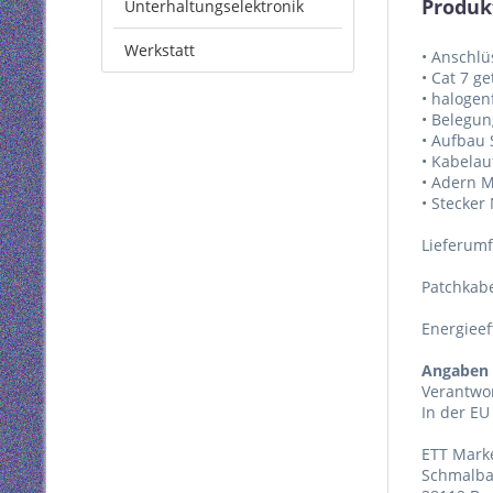
Produk
Unterhaltungselektronik
Werkstatt
• Anschlüs
• Cat 7 g
• halogen
• Belegun
• Aufbau
• Kabela
• Adern M
• Stecker
Lieferum
Patchkab
Energieef
Angaben 
Verantwor
In der EU
ETT Mark
Schmalba