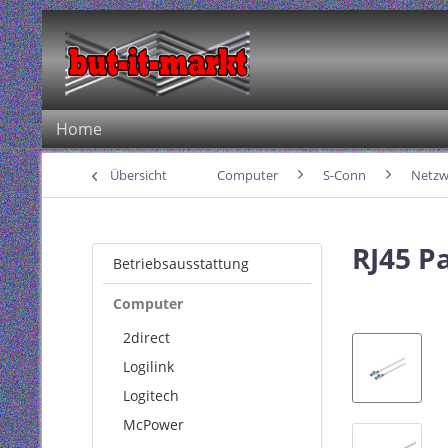
Home
Übersicht
Computer
S-Conn
Netzw
RJ45 P
Betriebsausstattung
Computer
2direct
Logilink
Logitech
McPower