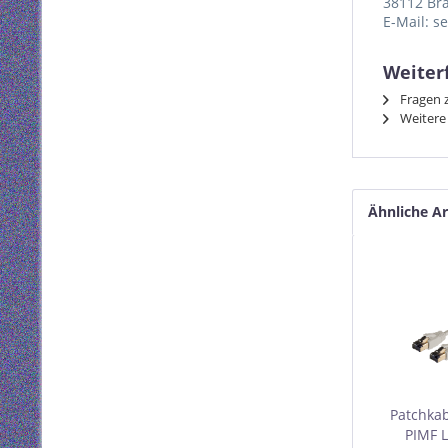
38112 Br
E-Mail: s
Weiter
Fragen z
Weitere 
Ähnliche Ar
Patchkab
PIMF L