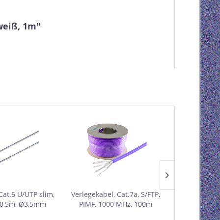
weiß, 1m"
Cat.6 U/UTP slim,
Verlegekabel, Cat.7a, S/FTP,
Patchkabel Ca
 0,5m, Ø3,5mm
PIMF, 1000 MHz, 100m