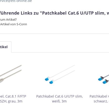
ervice@ett-online.de
führende Links zu "Patchkabel Cat.6 U/UTP slim, 
um Artikel?
Artikel von S-Conn
tikel
el, Cat.8.1 F/FTP
Patchkabel Cat.6 U/UTP slim,
Patchkabel 
SZH, grau, 3m
weiß, 3m
schwarz,