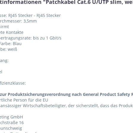
tinformationen "Patchkabel Cat.6 U/UTP slim, we
sse: RJ45 Stecker - RJ45 Stecker
urchmesser: 3,5mm
hirmt
ete Kontakte
ertragungsrate: bis zu 1 Gbit/s
 Farbe: Blau
rbe: weiß
fang:
el
fizienzklasse:
zur Produktsicherungsverordnung nach General Product Safety R
tliche Person für die EU
 ansässiger Wirtschaftsbeteiligter, der sicherstellt, dass das Produ
eting GmbH
chstraße 16
aunschweig