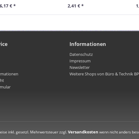
6,17 € *
2,41 € *
1
ice
Informationen
Datenschutz
Impressum
Newsletter
rmationen
Weitere Shops von Büro & Technik B
cht
rmular
Versandkosten
reise inkl. gesetzl. Mehrwertsteuer zzgl.
wenn nicht anders bes