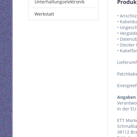
Produk
Unterhaltungselektronik
Werkstatt
• Anschlü
• Kabeld
• Ungesc
• Vergold
• Datenüb
• Stecker
• Kabelfa
Lieferum
Patchkab
Energieef
Angaben 
Verantwor
In der EU
ETT Mark
Schmalba
38112 Br