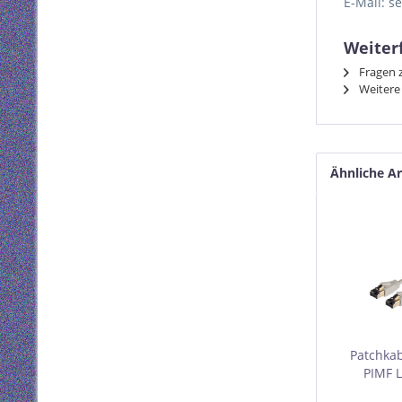
E-Mail: s
Weiter
Fragen z
Weitere 
Ähnliche Ar
Patchkab
PIMF L