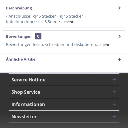
Beschreibung
• Anschlüsse: RJ45 Stecker - RJ45 Stecker •
Kabeldurchmesser: 3,5mm •...
mehr
0
Bewertungen
Bewertungen lesen, schreiben und diskutieren...
mehr
Ähnliche Artikel
Service Hotline
Shop Service
Informationen
Newsletter