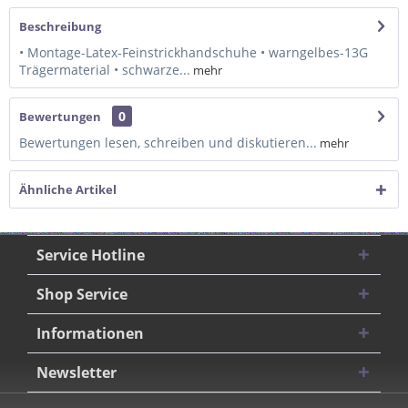
Beschreibung
• Montage-Latex-Feinstrickhandschuhe • warngelbes-13G
Trägermaterial • schwarze...
mehr
0
Bewertungen
Bewertungen lesen, schreiben und diskutieren...
mehr
Ähnliche Artikel
Service Hotline
Shop Service
Informationen
Newsletter