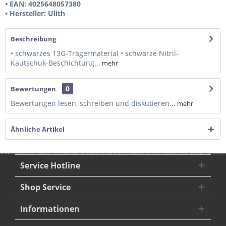
• EAN: 4025648057380
• Hersteller: Ulith
Beschreibung
• schwarzes 13G-Trägermaterial • schwarze Nitril-
Kautschuk-Beschichtung...
mehr
0
Bewertungen
Bewertungen lesen, schreiben und diskutieren...
mehr
Ähnliche Artikel
Service Hotline
Shop Service
Informationen