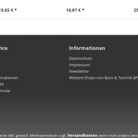
120x40
schwa
19,65 € *
14,87 € *
29
ice
Informationen
Datenschutz
Impressum
Newsletter
rmationen
Weitere Shops von Büro & Technik B
cht
rmular
Versandkosten
reise inkl. gesetzl. Mehrwertsteuer zzgl.
wenn nicht anders bes