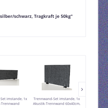
silber/schwarz, Tragkraft je 50kg"
Set imstande, 1x
Trennwand-Set imstande, 1x
Ergonomisc
k-Trennwand
Akustik-Trennwand 60x40cm,
imstand