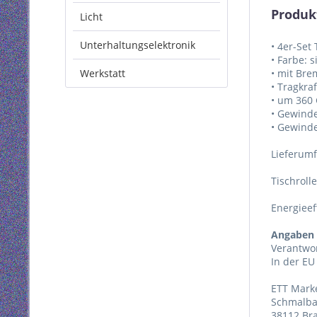
Produkt
Licht
Unterhaltungselektronik
• 4er-Set 
• Farbe: 
Werkstatt
• mit Bre
• Tragkraf
• um 360
• Gewind
• Gewind
Lieferum
Tischrolle
Energieef
Angaben 
Verantwor
In der EU
ETT Mark
Schmalba
38112 Br