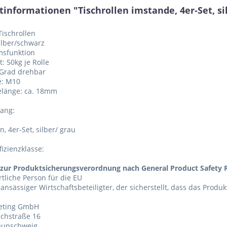
informationen "Tischrollen imstande, 4er-Set, sil
Tischrollen
silber/schwarz
msfunktion
t: 50kg je Rolle
 Grad drehbar
e: M10
elänge: ca. 18mm
fang:
n, 4er-Set, silber/ grau
fizienzklasse:
zur Produktsicherungsverordnung nach General Product Safety R
tliche Person für die EU
 ansässiger Wirtschaftsbeteiligter, der sicherstellt, dass das Produ
eting GmbH
chstraße 16
aunschweig