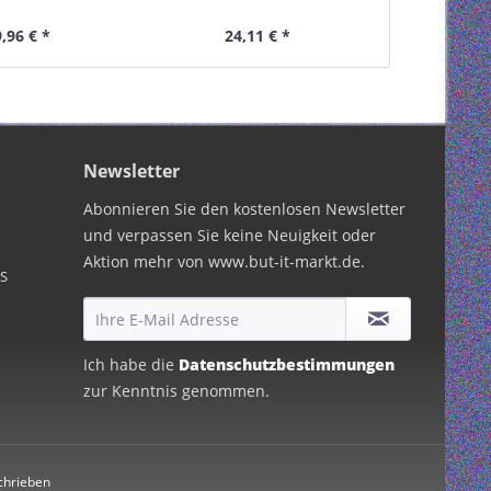
cm, 1x Clip,
1x Clip schwarz, 2er-Pack
85,5
rz,2er-Pack
,96 € *
24,11 € *
40,
Newsletter
Abonnieren Sie den kostenlosen Newsletter
und verpassen Sie keine Neuigkeit oder
Aktion mehr von www.but-it-markt.de.
PS
Ich habe die
Datenschutzbestimmungen
zur Kenntnis genommen.
chrieben