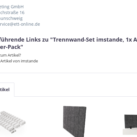
eting GmbH
chstraße 16
aunschweig
ervice@ett-online.de
führende Links zu "Trennwand-Set imstande, 1x A
2er-Pack"
um Artikel?
Artikel von imstande
tikel