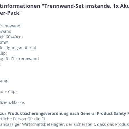
tinformationen "Trennwand-Set imstande, 1x Aku
2er-Pack"
 Trennwand:
nnwand
BxH 60x40cm
 20mm
festigungsmaterial
Clip:
ng für Filztrennwand
k
fang:
d + Clips
fizienzklasse:
zur Produktsicherungsverordnung nach General Product Safety R
tliche Person für die EU
 ansässiger Wirtschaftsbeteiligter, der sicherstellt, dass das Produ