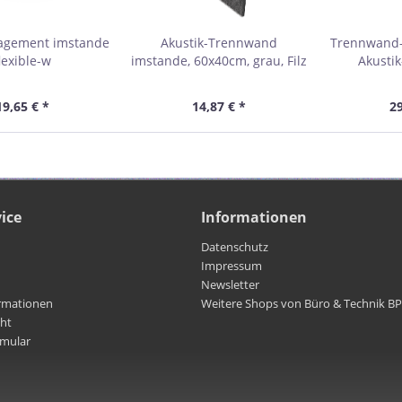
agement imstande
Akustik-Trennwand
Trennwand-
lexible-w
imstande, 60x40cm, grau, Filz
Akusti
120x40
schwa
19,65 € *
14,87 € *
29
ice
Informationen
Datenschutz
Impressum
Newsletter
rmationen
Weitere Shops von Büro & Technik B
cht
rmular