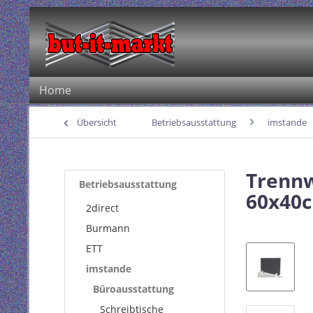
Home
Übersicht
Betriebsausstattung
imstande
Trennw
Betriebsausstattung
60x40c
2direct
Burmann
ETT
imstande
Büroausstattung
Schreibtische