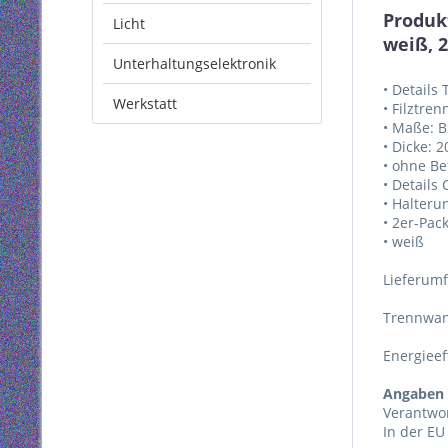
Produk
Licht
weiß, 
Unterhaltungselektronik
• Details
Werkstatt
• Filztre
• Maße: 
• Dicke:
• ohne Be
• Details 
• Halteru
• 2er-Pac
• weiß
Lieferum
Trennwan
Energieef
Angaben 
Verantwor
In der EU