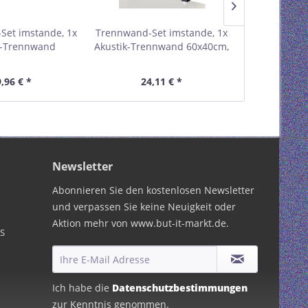
Set imstande, 1x
Trennwand-Set imstande, 1x
Ergonomisc
k-Trennwand
Akustik-Trennwand 60x40cm,
imstand
cm, 1x Clip,
1x Clip schwarz, 2er-Pack
85,5
rz,2er-Pack
,96 € *
24,11 € *
40,
Newsletter
Abonnieren Sie den kostenlosen Newsletter
und verpassen Sie keine Neuigkeit oder
Aktion mehr von www.but-it-markt.de.
PS
Ich habe die
Datenschutzbestimmungen
zur Kenntnis genommen.